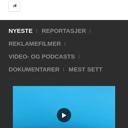
NYESTE
REPORTASJER
REKLAMEFILMER
VIDEO- OG PODCASTS
DOKUMENTARER
MEST SETT