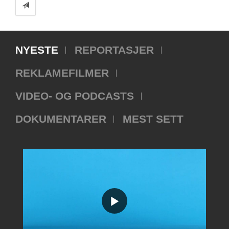
NYESTE
REPORTASJER
REKLAMEFILMER
VIDEO- OG PODCASTS
DOKUMENTARER
MEST SETT