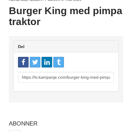
Burger King med pimpa
traktor
Del
URL
to
share
ABONNER