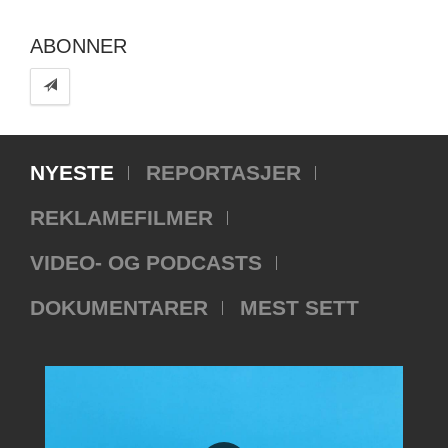
ABONNER
NYESTE
REPORTASJER
REKLAMEFILMER
VIDEO- OG PODCASTS
DOKUMENTARER
MEST SETT