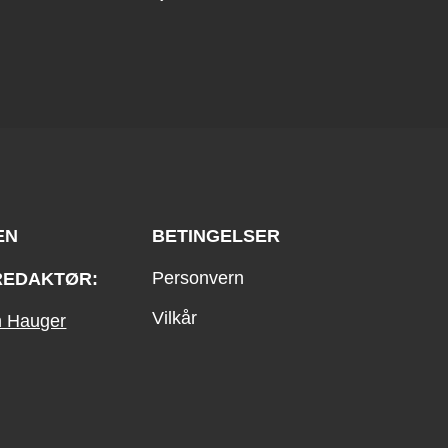
EN
BETINGELSER
Personvern
REDAKTØR:
Vilkår
an Hauger