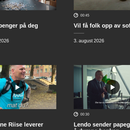
00:45
penger på deg
Vil få folk opp av s
 2026
3. august 2026
00:30
ne Riise leverer
Lendo sender papeg