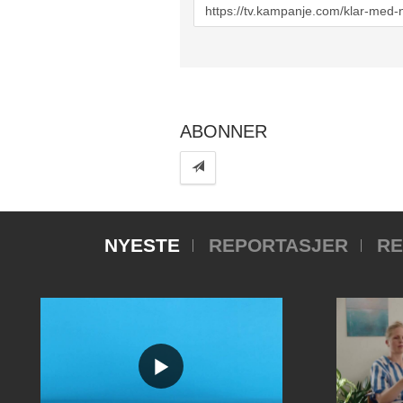
URL
to
share
ABONNER
NYESTE
REPORTASJER
RE