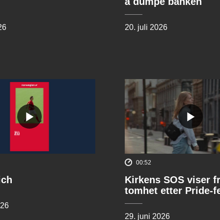
å dumpe banken
26
20. juli 2026
00:52
ich
Kirkens SOS viser f
tomhet etter Pride-f
026
29. juni 2026