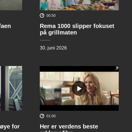
00:50
ofaen
Rema 1000 slipper fokuset
på grillmaten
30. juni 2026
01:00
øye for
Her er verdens beste