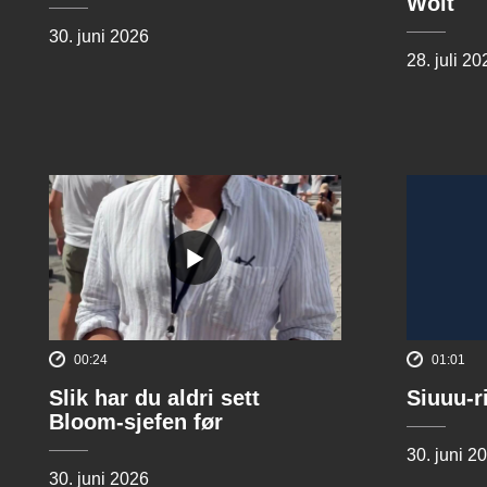
Wolt
30. juni 2026
28. juli 20
00:24
01:01
Slik har du aldri sett
Siuuu-r
Bloom-sjefen før
30. juni 2
30. juni 2026