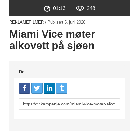
01:13
248
REKLAMEFILMER
/ Publisert
5. juni 2026
Miami Vice møter
alkovett på sjøen
Del
URL
to
share