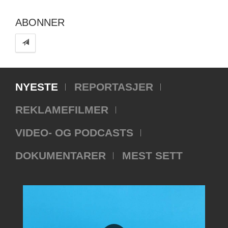
ABONNER
NYESTE
REPORTASJER
REKLAMEFILMER
VIDEO- OG PODCASTS
DOKUMENTARER
MEST SETT