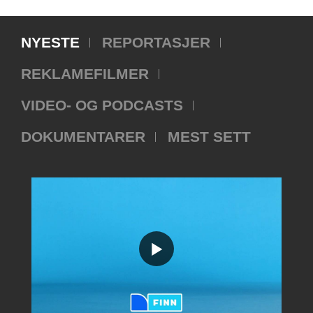
NYESTE
REPORTASJER
REKLAMEFILMER
VIDEO- OG PODCASTS
DOKUMENTARER
MEST SETT