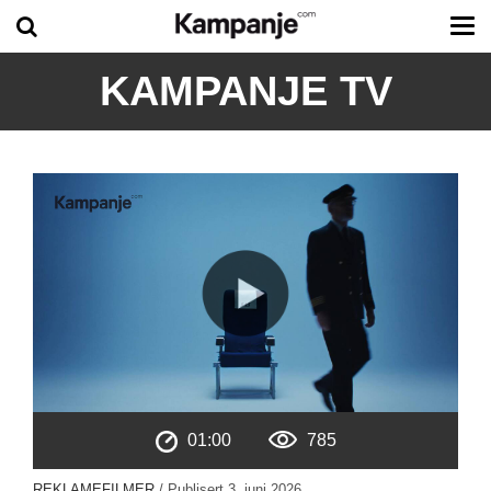
Tog
me
KAMPANJE TV
01:00
785
REKLAMEFILMER
/ Publisert
3. juni 2026