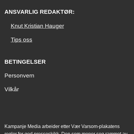
ANSVARLIG REDAKTØR:
Knut Kristian Hauger
Tips oss
BETINGELSER
Personvern
Vilkår
Kampanje Media arbeider etter Vær Varsom-plakatens
regler for god presseskikk. Den som mener seg rammet av