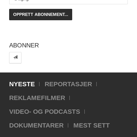
ABONNER
NYESTE
REPORTASJER
REKLAMEFILMER
VIDEO- OG PODCASTS
DOKUMENTARER
MEST SETT