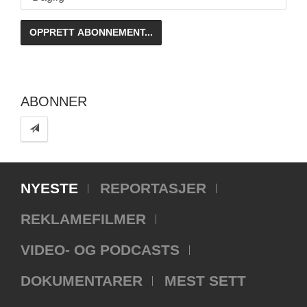
ABONNER
NYESTE
REPORTASJER
REKLAMEFILMER
VIDEO- OG PODCASTS
DOKUMENTARER
MEST SETT