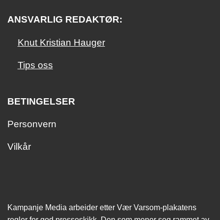
ANSVARLIG REDAKTØR:
Knut Kristian Hauger
Tips oss
BETINGELSER
Personvern
Vilkår
Kampanje Media arbeider etter Vær Varsom-plakatens
regler for god presseskikk. Den som mener seg rammet av