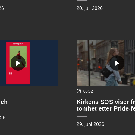
26
20. juli 2026
00:52
ich
Kirkens SOS viser f
tomhet etter Pride-f
026
29. juni 2026