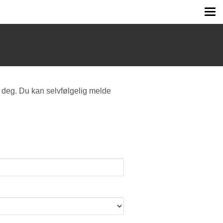
Tog
me
 deg. Du kan selvfølgelig melde