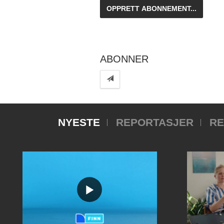
ABONNER
NYESTE
REPORTASJER
RE