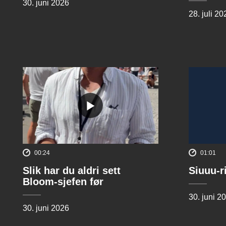
30. juni 2026
28. juli 20
00:24
01:01
Slik har du aldri sett
Siuuu-r
Bloom-sjefen før
30. juni 2
30. juni 2026