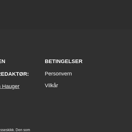
EN
BETINGELSER
Personvern
REDAKTØR:
Vilkår
an Hauger
esseskikk. Den som