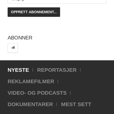
ABONNER
NYESTE
REPORTASJER
REKLAMEFILMER
VIDEO- OG PODCASTS
DOKUMENTARER
MEST SETT