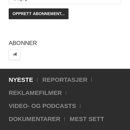
ABONNER
NYESTE
REPORTASJER
REKLAMEFILMER
VIDEO- OG PODCASTS
DOKUMENTARER
MEST SETT