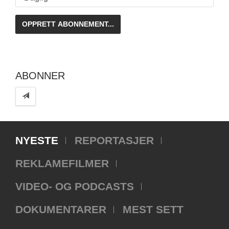
ABONNER
NYESTE
REPORTASJER
REKLAMEFILMER
VIDEO- OG PODCASTS
DOKUMENTARER
MEST SETT