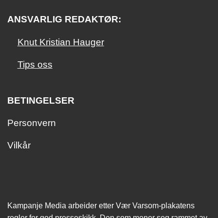
ANSVARLIG REDAKTØR:
Knut Kristian Hauger
Tips oss
BETINGELSER
Personvern
Vilkår
Kampanje Media arbeider etter Vær Varsom-plakatens
regler for god presseskikk. Den som mener seg rammet av