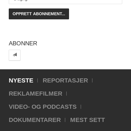
ABONNER
NYESTE
REPORTASJER
REKLAMEFILMER
VIDEO- OG PODCASTS
DOKUMENTARER
MEST SETT