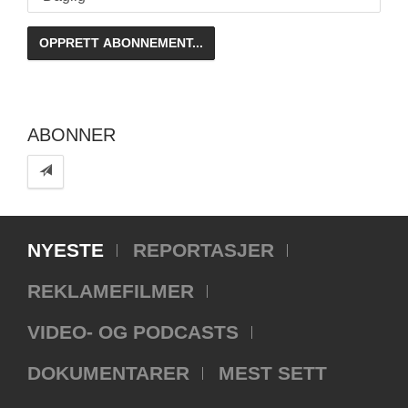
ABONNER
NYESTE
REPORTASJER
REKLAMEFILMER
VIDEO- OG PODCASTS
DOKUMENTARER
MEST SETT