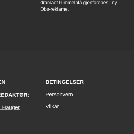
dramaet Himmelblå gjenforenes i ny
Obs-reklame.
EN
BETINGELSER
Personvern
REDAKTØR:
Vilkår
an Hauger