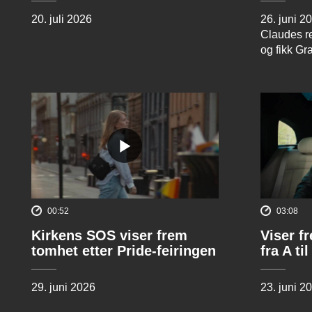
20. juli 2026
26. juni 2
Claudes re
og fikk Gr
00:52
03:08
Kirkens SOS viser frem
Viser f
tomhet etter Pride-feiringen
fra A til
29. juni 2026
23. juni 2