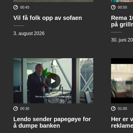
00:45
00:50
Vil få folk opp av sofaen
Rema 10
på gril
3. august 2026
30. juni 2
00:30
01:00
Lendo sender papegøye for
Her er 
å dumpe banken
reklame