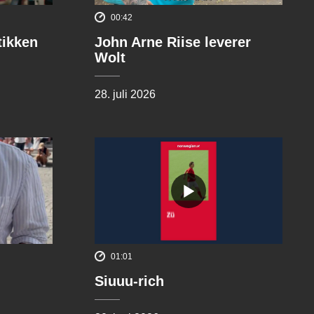
00:42
tikken
John Arne Riise leverer
Wolt
28. juli 2026
01:01
Siuuu-rich