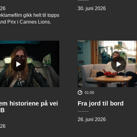
026
30. juni 2026
klamefilm gikk helt til topps
and Prix i Cannes Lions.
01:00
rem historiene på vei
Fra jord til bord
 B
26. juni 2026
026