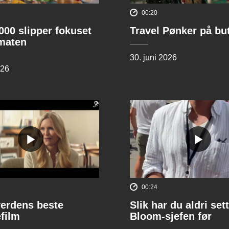
00:20
00 slipper fokuset
Travel Pønker på bu
lmaten
30. juni 2026
026
00:24
verdens beste
Slik har du aldri sett
film
Bloom-sjefen før