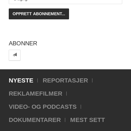
ABONNER
NYESTE
REPORTASJER
REKLAMEFILMER
VIDEO- OG PODCASTS
DOKUMENTARER
MEST SETT