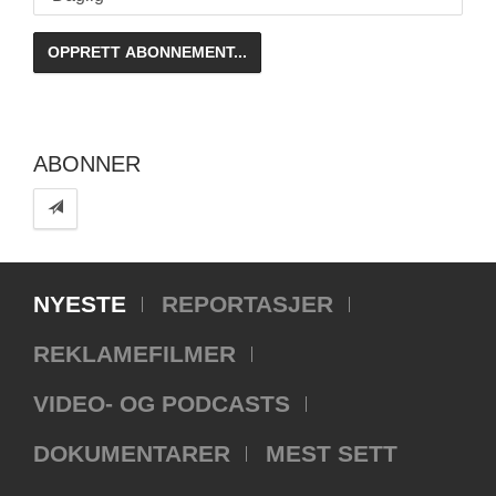
ABONNER
NYESTE
REPORTASJER
REKLAMEFILMER
VIDEO- OG PODCASTS
DOKUMENTARER
MEST SETT