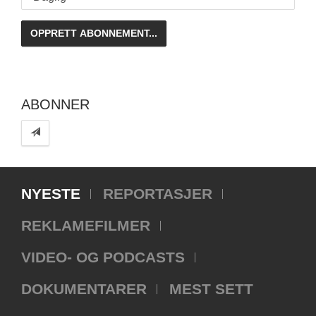
ABONNER
NYESTE
REPORTASJER
REKLAMEFILMER
VIDEO- OG PODCASTS
DOKUMENTARER
MEST SETT