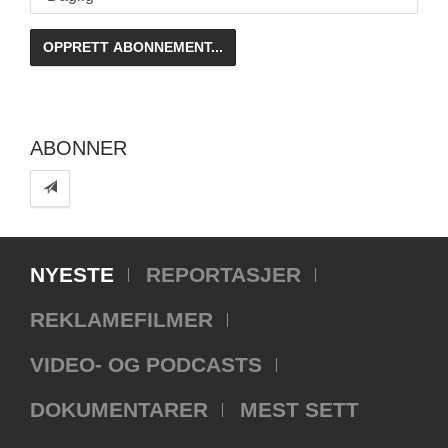
ABONNER
NYESTE
REPORTASJER
REKLAMEFILMER
VIDEO- OG PODCASTS
DOKUMENTARER
MEST SETT