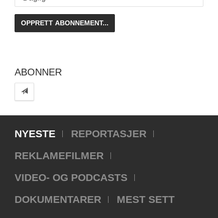
ABONNER
NYESTE
REPORTASJER
REKLAMEFILMER
VIDEO- OG PODCASTS
DOKUMENTARER
MEST SETT