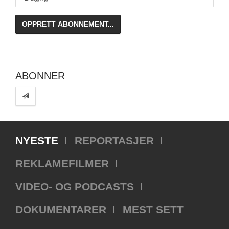
ABONNER
NYESTE
REPORTASJER
REKLAMEFILMER
VIDEO- OG PODCASTS
DOKUMENTARER
MEST SETT