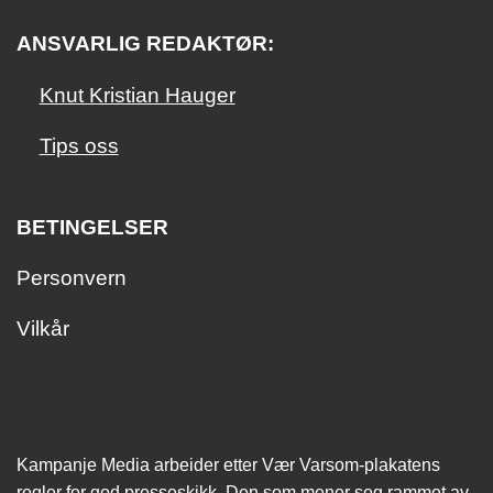
ANSVARLIG REDAKTØR:
Knut Kristian Hauger
Tips oss
BETINGELSER
Personvern
Vilkår
Kampanje Media arbeider etter Vær Varsom-plakatens
regler for god presseskikk. Den som mener seg rammet av