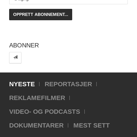
ABONNER
NYESTE
REPORTASJER
REKLAMEFILMER
VIDEO- OG PODCASTS
DOKUMENTARER
MEST SETT