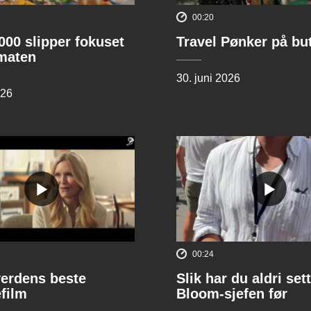
00:20
00 slipper fokuset
Travel Pønker på bu
lmaten
30. juni 2026
026
00:24
verdens beste
Slik har du aldri sett
film
Bloom-sjefen før