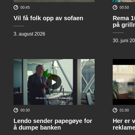
00:45
00:50
Vil få folk opp av sofaen
Rema 10
på gril
3. august 2026
30. juni 2
00:30
01:00
Lendo sender papegøye for
Her er 
å dumpe banken
reklame