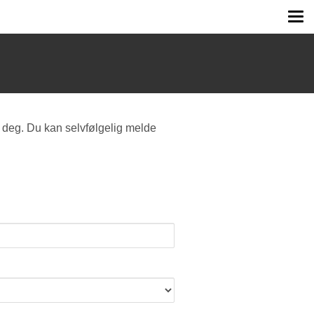
Tog
me
 deg. Du kan selvfølgelig melde