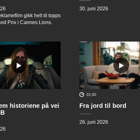
026
30. juni 2026
klamefilm gikk helt til topps
and Prix i Cannes Lions.
01:00
rem historiene på vei
Fra jord til bord
 B
26. juni 2026
026