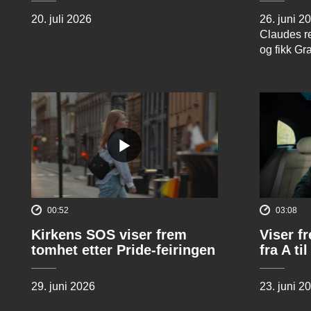
20. juli 2026
26. juni 2
Claudes re
og fikk Gr
00:52
03:08
Kirkens SOS viser frem
Viser f
tomhet etter Pride-feiringen
fra A til
29. juni 2026
23. juni 2