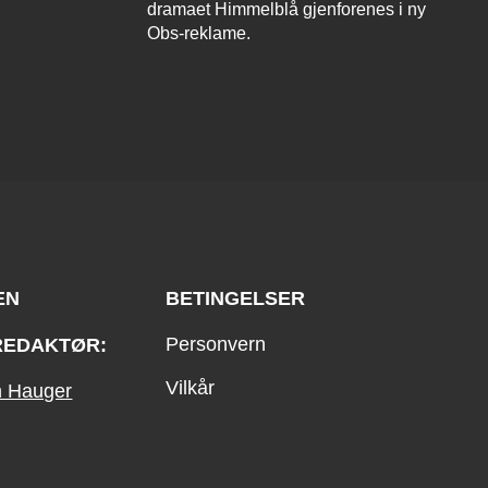
dramaet Himmelblå gjenforenes i ny
Obs-reklame.
EN
BETINGELSER
Personvern
REDAKTØR:
Vilkår
an Hauger