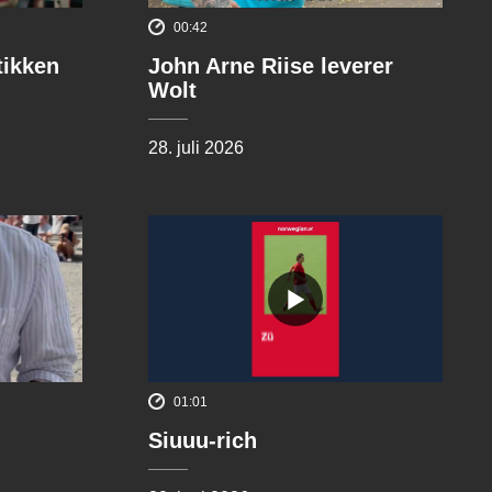
00:42
tikken
John Arne Riise leverer
Wolt
28. juli 2026
01:01
Siuuu-rich