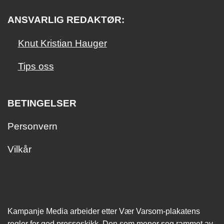
ANSVARLIG REDAKTØR:
Knut Kristian Hauger
Tips oss
BETINGELSER
Personvern
Vilkår
Kampanje Media arbeider etter Vær Varsom-plakatens
regler for god presseskikk. Den som mener seg rammet av