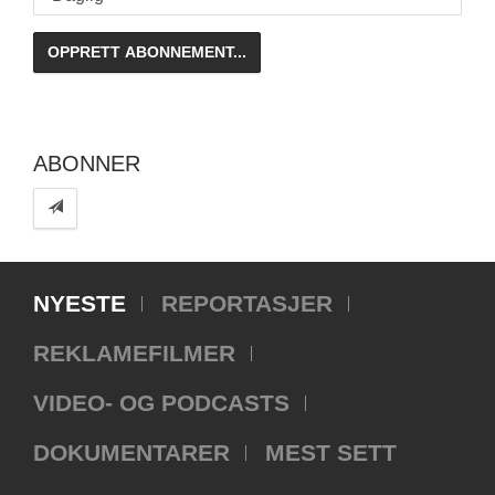
ABONNER
NYESTE
REPORTASJER
REKLAMEFILMER
VIDEO- OG PODCASTS
DOKUMENTARER
MEST SETT