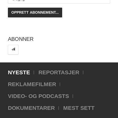
ABONNER
NYESTE
REPORTASJER
REKLAMEFILMER
VIDEO- OG PODCASTS
DOKUMENTARER
MEST SETT