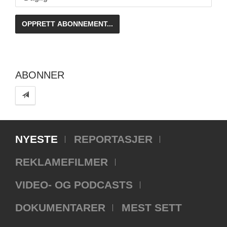
ABONNER
NYESTE
REPORTASJER
REKLAMEFILMER
VIDEO- OG PODCASTS
DOKUMENTARER
MEST SETT