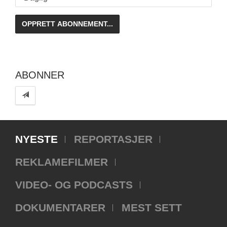
ABONNER
NYESTE
REPORTASJER
REKLAMEFILMER
VIDEO- OG PODCASTS
DOKUMENTARER
MEST SETT