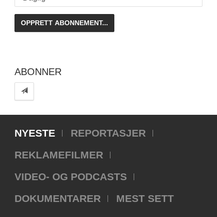
ABONNER
NYESTE
REPORTASJER
REKLAMEFILMER
VIDEO- OG PODCASTS
DOKUMENTARER
MEST SETT