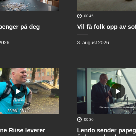
00:45
penger på deg
Vil få folk opp av s
 2026
3. august 2026
00:30
ne Riise leverer
Lendo sender papeg