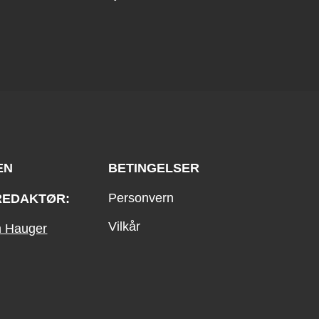
EN
BETINGELSER
Personvern
REDAKTØR:
Vilkår
an Hauger