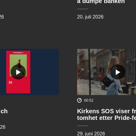
å dumpe banken
26
20. juli 2026
00:52
ich
Kirkens SOS viser f
tomhet etter Pride-f
026
29. juni 2026