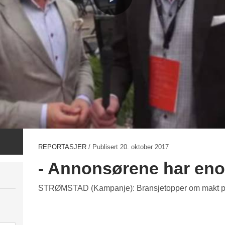
REPORTASJER
/ Publisert
20. oktober 2017
- Annonsørene har en
STRØMSTAD (Kampanje): Bransjetopper om makt p