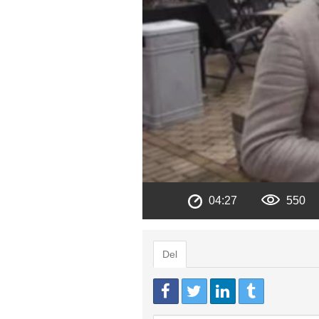
04:27
550
Del