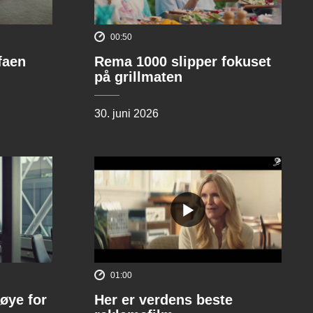
00:50
ofaen
Rema 1000 slipper fokuset
på grillmaten
30. juni 2026
01:00
øye for
Her er verdens beste