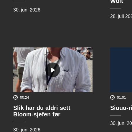
Wolt
30. juni 2026
28. juli 20
00:24
01:01
Slik har du aldri sett
Siuuu-r
Bloom-sjefen før
30. juni 2
30. juni 2026