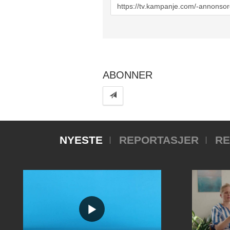
URL
to
share
ABONNER
NYESTE
REPORTASJER
RE