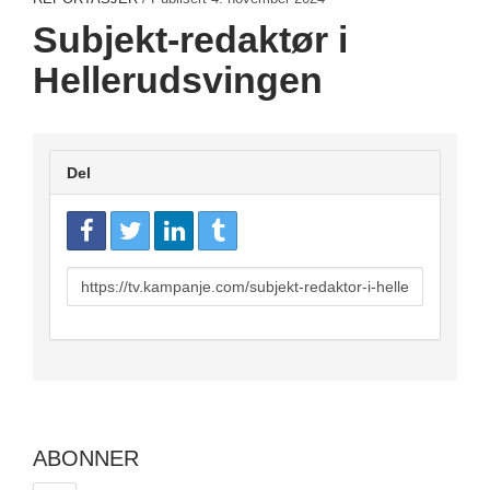
Subjekt-redaktør i
Hellerudsvingen
Del
URL
to
share
ABONNER