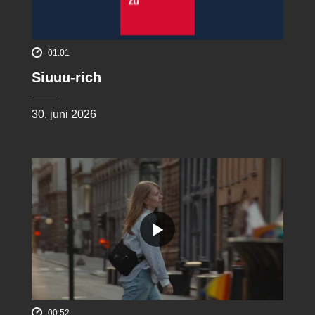
01:01
Siuuu-rich
30. juni 2026
00:52