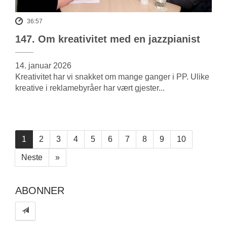
36:57
147. Om kreativitet med en jazzpianist
14. januar 2026
Kreativitet har vi snakket om mange ganger i PP. Ulike
kreative i reklamebyråer har vært gjester...
1
2
3
4
5
6
7
8
9
10
Neste
»
ABONNER