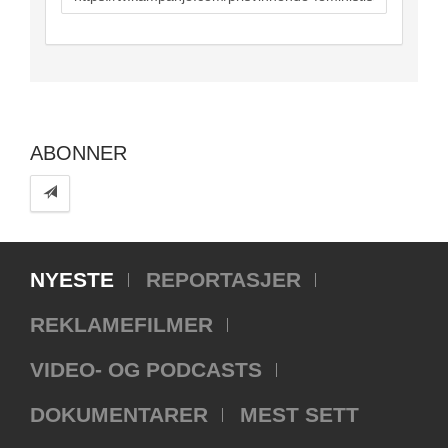
to
share
ABONNER
NYESTE
REPORTASJER
REKLAMEFILMER
VIDEO- OG PODCASTS
DOKUMENTARER
MEST SETT