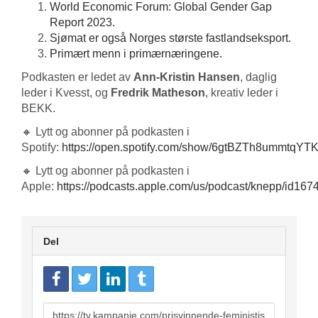
World Economic Forum: Global Gender Gap
Report 2023.
Sjømat er også Norges største fastlandseksport.
Primært menn i primærnæringene.
Podkasten er ledet av
Ann-Kristin Hansen
, daglig
leder i Kvesst, og
Fredrik Matheson
, kreativ leder i
BEKK.
🔸 Lytt og abonner på podkasten i
Spotify:
https://open.spotify.com/show/6gtBZTh8ummtqY
🔸 Lytt og abonner på podkasten i
Apple:
https://podcasts.apple.com/us/podcast/knepp/id16
Del
URL