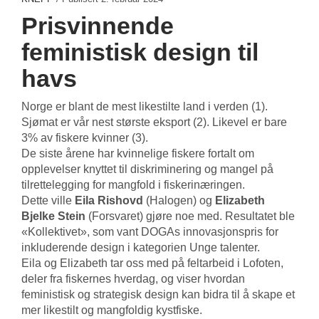
Prisvinnende
feministisk design til
havs
Norge er blant de mest likestilte land i verden (1).
Sjømat er vår nest største eksport (2). Likevel er bare
3% av fiskere kvinner (3).
De siste årene har kvinnelige fiskere fortalt om
opplevelser knyttet til diskriminering og mangel på
tilrettelegging for mangfold i fiskerinæringen.
Dette ville
Eila Rishovd
(Halogen) og
Elizabeth
Bjelke Stein
(Forsvaret) gjøre noe med. Resultatet ble
«Kollektivet», som vant DOGAs innovasjonspris for
inkluderende design i kategorien Unge talenter.
Eila og Elizabeth tar oss med på feltarbeid i Lofoten,
deler fra fiskernes hverdag, og viser hvordan
feministisk og strategisk design kan bidra til å skape et
mer likestilt og mangfoldig kystfiske.