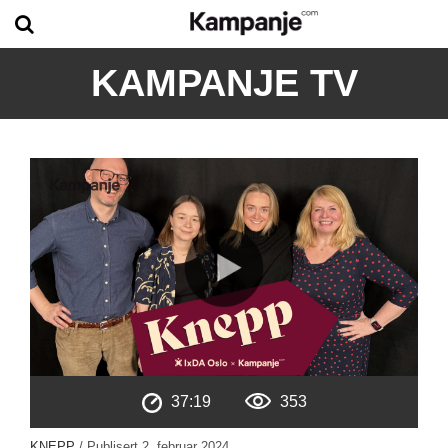
KAMPANJE TV
37:19
353
KNEPP
/ Publisert
2. februar 2024