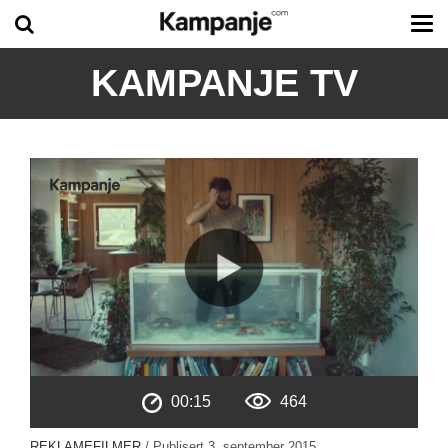
Tog
me
KAMPANJE TV
00:15
464
REKLAMEFILMER
/ Publisert
3. september 2015