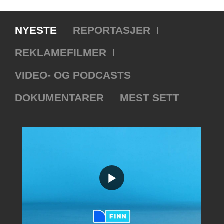
NYESTE
REPORTASJER
REKLAMEFILMER
VIDEO- OG PODCASTS
DOKUMENTARER
MEST SETT