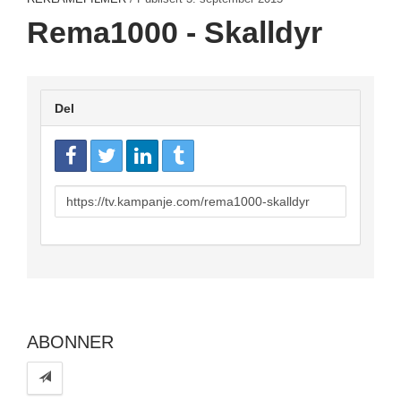
Rema1000 - Skalldyr
Del
URL
to
share
ABONNER