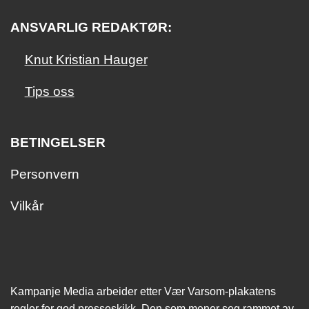
ANSVARLIG REDAKTØR:
Knut Kristian Hauger
Tips oss
BETINGELSER
Personvern
Vilkår
Kampanje Media arbeider etter Vær Varsom-plakatens
regler for god presseskikk. Den som mener seg rammet av