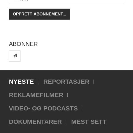
ABONNER
NYESTE
REPORTASJER
REKLAMEFILMER
VIDEO- OG PODCASTS
DOKUMENTARER
MEST SETT