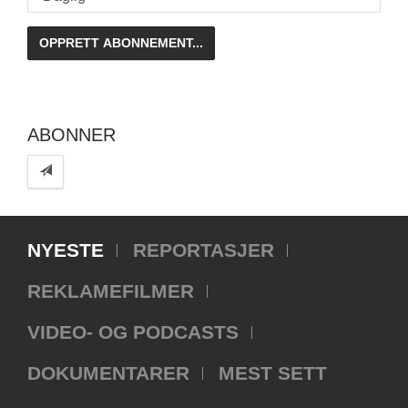
ABONNER
NYESTE
REPORTASJER
REKLAMEFILMER
VIDEO- OG PODCASTS
DOKUMENTARER
MEST SETT