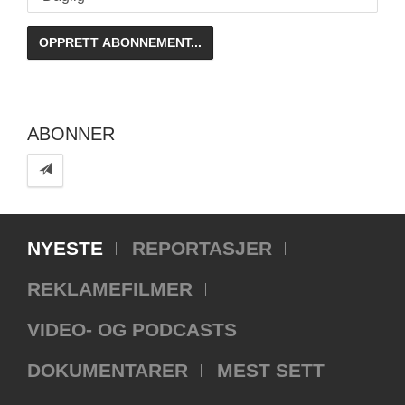
ABONNER
NYESTE
REPORTASJER
REKLAMEFILMER
VIDEO- OG PODCASTS
DOKUMENTARER
MEST SETT