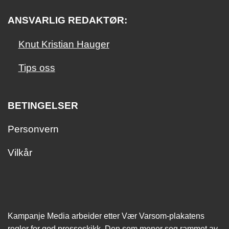
ANSVARLIG REDAKTØR:
Knut Kristian Hauger
Tips oss
BETINGELSER
Personvern
Vilkår
Kampanje Media arbeider etter Vær Varsom-plakatens
regler for god presseskikk. Den som mener seg rammet av