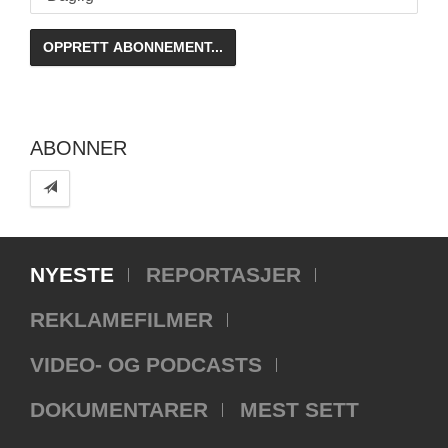
ABONNER
NYESTE
REPORTASJER
REKLAMEFILMER
VIDEO- OG PODCASTS
DOKUMENTARER
MEST SETT