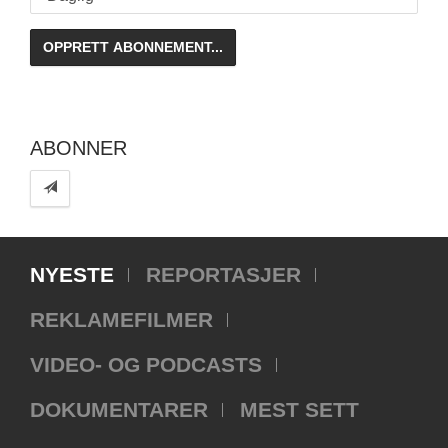
ABONNER
NYESTE
REPORTASJER
REKLAMEFILMER
VIDEO- OG PODCASTS
DOKUMENTARER
MEST SETT