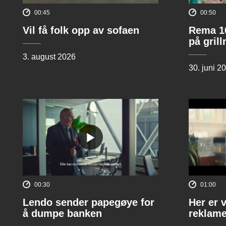
00:45
00:50
Vil få folk opp av sofaen
Rema 10
på gril
3. august 2026
30. juni 2
00:30
01:00
Lendo sender papegøye for
Her er 
å dumpe banken
reklame