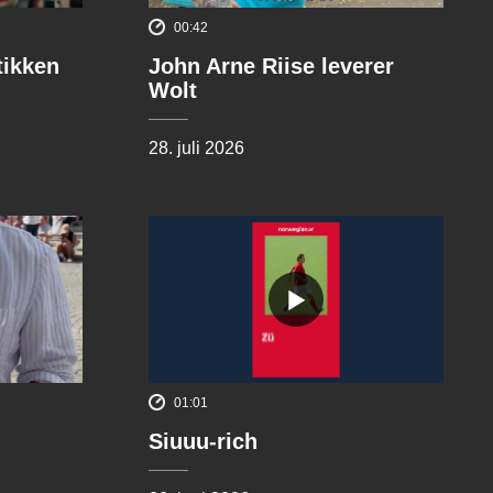
00:42
tikken
John Arne Riise leverer
Wolt
28. juli 2026
01:01
Siuuu-rich