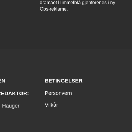
dramaet Himmelblå gjenforenes i ny
Obs-reklame.
EN
BETINGELSER
Personvern
REDAKTØR:
Vilkår
an Hauger