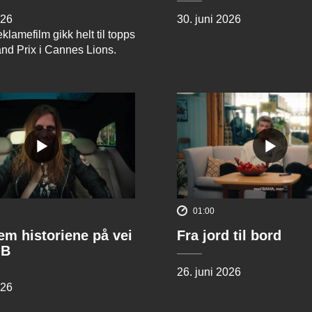
026
30. juni 2026
klamefilm gikk helt til topps
and Prix i Cannes Lions.
01:00
rem historiene på vei
Fra jord til bord
 B
26. juni 2026
026