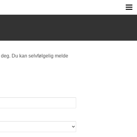
Tog
me
 deg. Du kan selvfølgelig melde