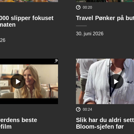
00:20
00 slipper fokuset
Travel Pønker på bu
lmaten
30. juni 2026
026
00:24
verdens beste
Slik har du aldri sett
film
Bloom-sjefen før