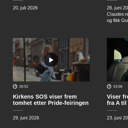
20. juli 2026
26. juni 2
Claudes re
og fikk Gr
00:52
03:08
Kirkens SOS viser frem
Viser f
tomhet etter Pride-feiringen
fra A til
29. juni 2026
23. juni 2