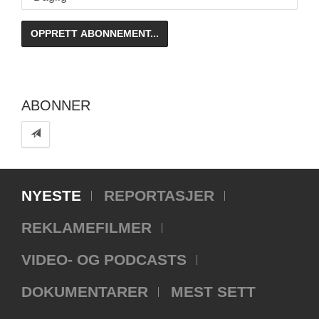
ABONNER
NYESTE
REPORTASJER
REKLAMEFILMER
VIDEO- OG PODCASTS
DOKUMENTARER
MEST SETT