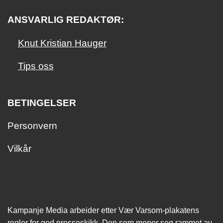
ANSVARLIG REDAKTØR:
Knut Kristian Hauger
Tips oss
BETINGELSER
Personvern
Vilkår
Kampanje Media arbeider etter Vær Varsom-plakatens
regler for god presseskikk. Den som mener seg rammet av