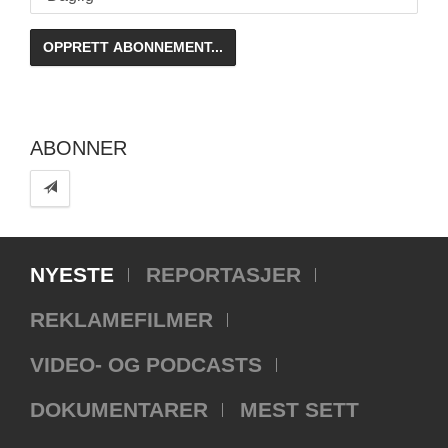
ABONNER
NYESTE
REPORTASJER
REKLAMEFILMER
VIDEO- OG PODCASTS
DOKUMENTARER
MEST SETT