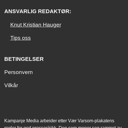
ANSVARLIG REDAKTØR:
Knut Kristian Hauger
Tips oss
BETINGELSER
Personvern
Vilkår
Kampanje Media arbeider etter Vær Varsom-plakatens
regler for god presseskikk. Den som mener seg rammet av