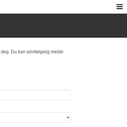
Tog
me
 deg. Du kan selvfølgelig melde