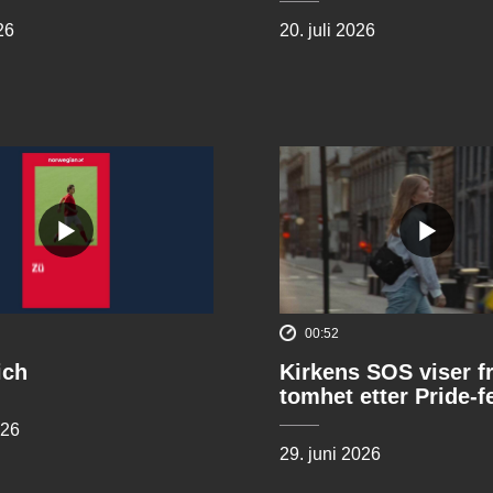
26
20. juli 2026
00:52
ich
Kirkens SOS viser f
tomhet etter Pride-f
026
29. juni 2026