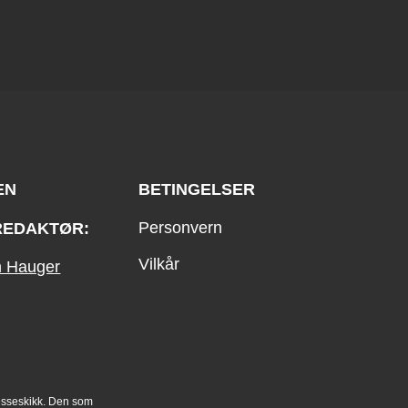
EN
BETINGELSER
Personvern
REDAKTØR:
Vilkår
an Hauger
esseskikk. Den som