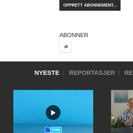
ABONNER
NYESTE
REPORTASJER
RE