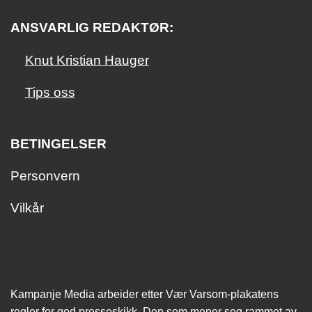
ANSVARLIG REDAKTØR:
Knut Kristian Hauger
Tips oss
BETINGELSER
Personvern
Vilkår
Kampanje Media arbeider etter Vær Varsom-plakatens
regler for god presseskikk. Den som mener seg rammet av