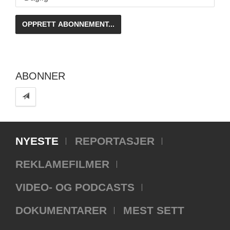
ABONNER
NYESTE
REPORTASJER
REKLAMEFILMER
VIDEO- OG PODCASTS
DOKUMENTARER
MEST SETT