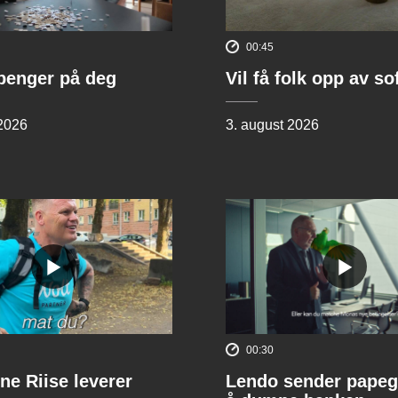
00:45
penger på deg
Vil få folk opp av s
 2026
3. august 2026
00:30
ne Riise leverer
Lendo sender papeg