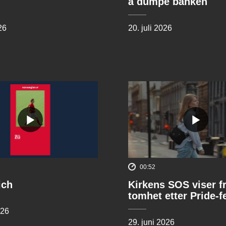
å dumpe banken
26
20. juli 2026
00:52
ich
Kirkens SOS viser f
tomhet etter Pride-f
026
29. juni 2026