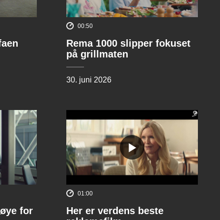
00:50
ofaen
Rema 1000 slipper fokuset
på grillmaten
30. juni 2026
01:00
øye for
Her er verdens beste