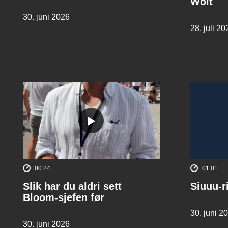
Wolt
30. juni 2026
28. juli 20
00:24
01:01
Slik har du aldri sett
Siuuu-r
Bloom-sjefen før
30. juni 2
30. juni 2026