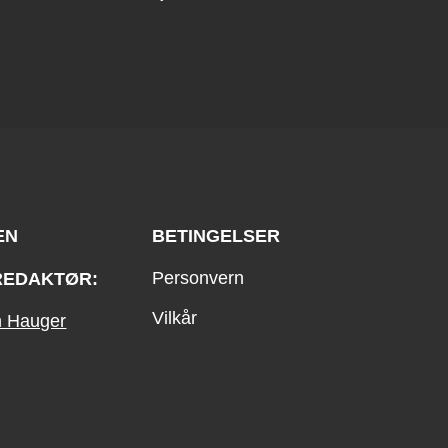
EN
BETINGELSER
Personvern
REDAKTØR:
Vilkår
an Hauger