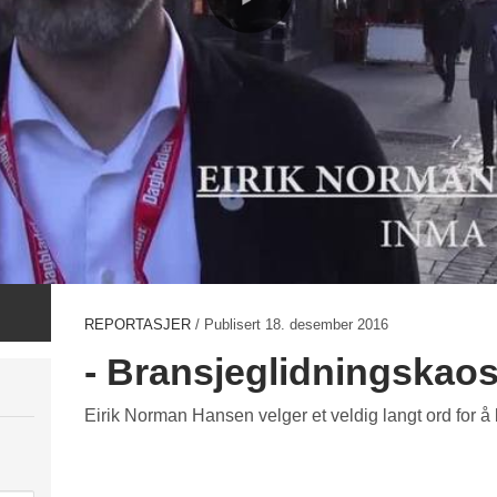
REPORTASJER
/ Publisert
18. desember 2016
- Bransjeglidningskao
Eirik Norman Hansen velger et veldig langt ord for å