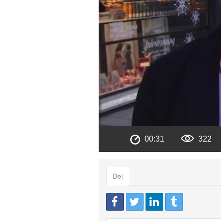
00:31
322
Del