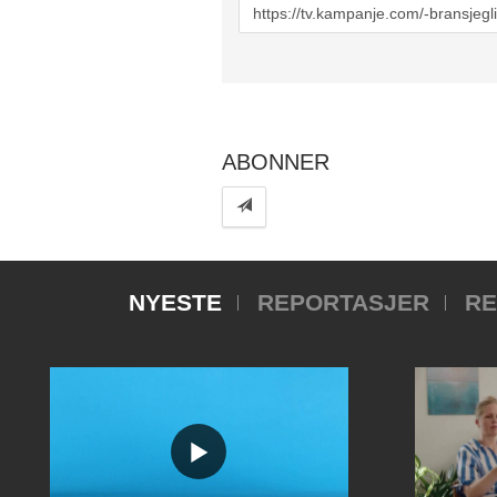
URL
to
share
ABONNER
NYESTE
REPORTASJER
RE