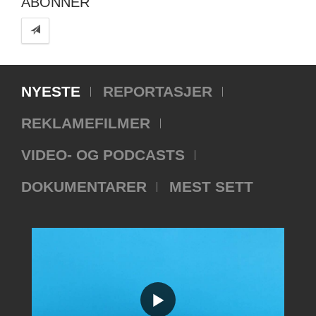
ABONNER
NYESTE
REPORTASJER
REKLAMEFILMER
VIDEO- OG PODCASTS
DOKUMENTARER
MEST SETT