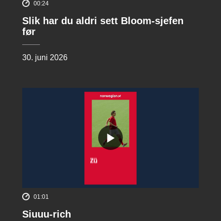
00:24
Slik har du aldri sett Bloom-sjefen
før
30. juni 2026
01:01
Siuuu-rich