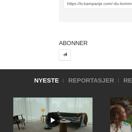
URL
to
share
ABONNER
NYESTE
REPORTASJER
RE