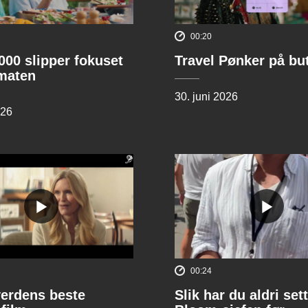
00:20
00 slipper fokuset
Travel Pønker på bu
lmaten
30. juni 2026
026
00:24
verdens beste
Slik har du aldri sett