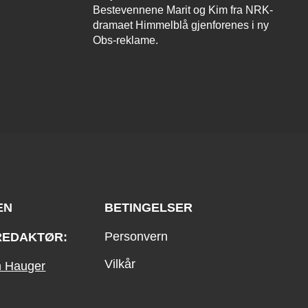
Bestevennene Marit og Kim fra NRK-
dramaet Himmelblå gjenforenes i ny
Obs-reklame.
EN
BETINGELSER
Personvern
REDAKTØR:
Vilkår
an Hauger