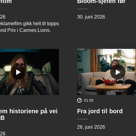
film
Bloom-sjefen før
026
30. juni 2026
klamefilm gikk helt til topps
and Prix i Cannes Lions.
01:00
rem historiene på vei
Fra jord til bord
 B
26. juni 2026
026