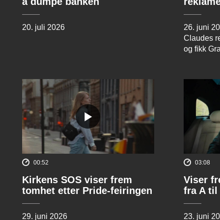
å dumpe banken
reklame
20. juli 2026
26. juni 2
Claudes re
og fikk Gr
00:52
03:08
Kirkens SOS viser frem
Viser f
tomhet etter Pride-feiringen
fra A til
29. juni 2026
23. juni 2