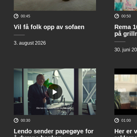
00:45
00:50
Vil få folk opp av sofaen
Rema 10
på gril
3. august 2026
30. juni 2
00:30
01:00
Lendo sender papegøye for
Her er 