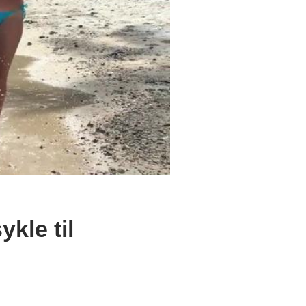
ykle til
.