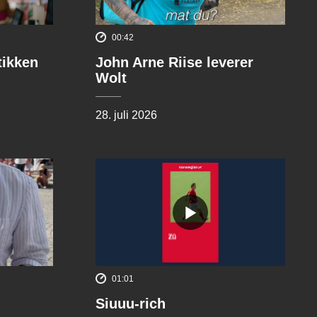
00:42
tikken
John Arne Riise leverer
Wolt
28. juli 2026
01:01
Siuuu-rich