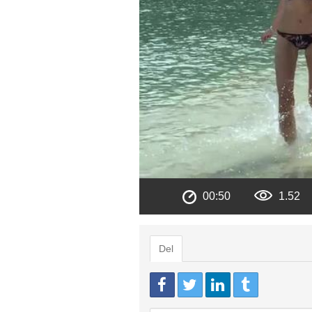
00:50
1.52
Del