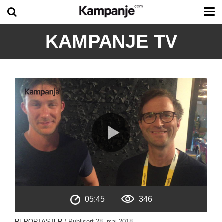
Tog
me
KAMPANJE TV
05:45
346
REPORTASJER
/ Publisert
28. mai 2018