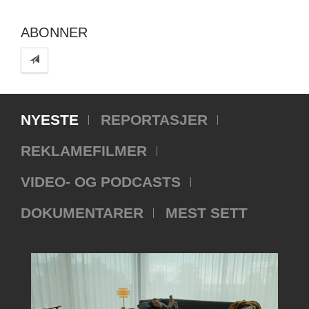
ABONNER
NYESTE
REPORTASJER
REKLAMEFILMER
VIDEO- OG PODCASTS
DOKUMENTARER
MEST SETT