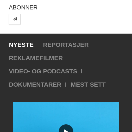
ABONNER
NYESTE
REPORTASJER
REKLAMEFILMER
VIDEO- OG PODCASTS
DOKUMENTARER
MEST SETT