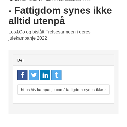
- Fattigdom synes ikke
alltid utenpå
Los&Co og bistått Frelsesarmeen i deres
julekampanje 2022
Del
URL
to
share