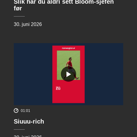
Slik har du aldri sett Bloom-sjefen
før
30. juni 2026
01:01
Siuuu-rich