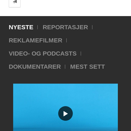
NYESTE
REPORTASJER
REKLAMEFILMER
VIDEO- OG PODCASTS
DOKUMENTARER
MEST SETT