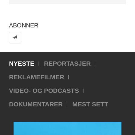
ABONNER
NYESTE
REPORTASJER
REKLAMEFILMER
VIDEO- OG PODCASTS
DOKUMENTARER
MEST SETT